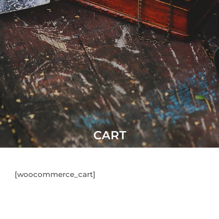
CART
[woocommerce_cart]