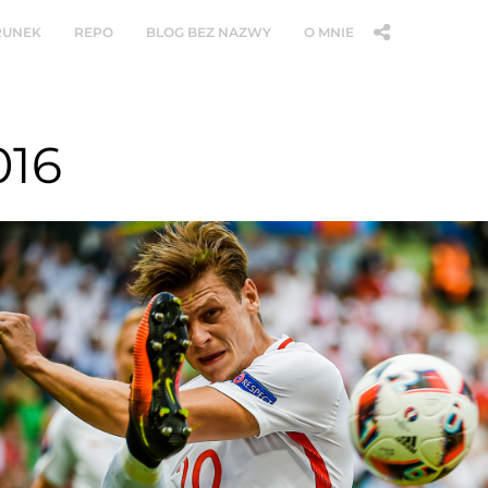
RUNEK
REPO
BLOG BEZ NAZWY
O MNIE
016