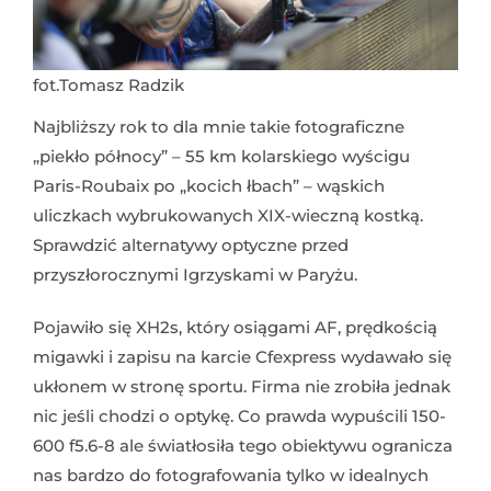
fot.Tomasz Radzik
Najbliższy rok to dla mnie takie fotograficzne
„piekło północy” – 55 km kolarskiego wyścigu
Paris-Roubaix po „kocich łbach” – wąskich
uliczkach wybrukowanych XIX-wieczną kostką.
Sprawdzić alternatywy optyczne przed
przyszłorocznymi Igrzyskami w Paryżu.
Pojawiło się XH2s, który osiągami AF, prędkością
migawki i zapisu na karcie Cfexpress wydawało się
ukłonem w stronę sportu. Firma nie zrobiła jednak
nic jeśli chodzi o optykę. Co prawda wypuścili 150-
600 f5.6-8 ale światłosiła tego obiektywu ogranicza
nas bardzo do fotografowania tylko w idealnych