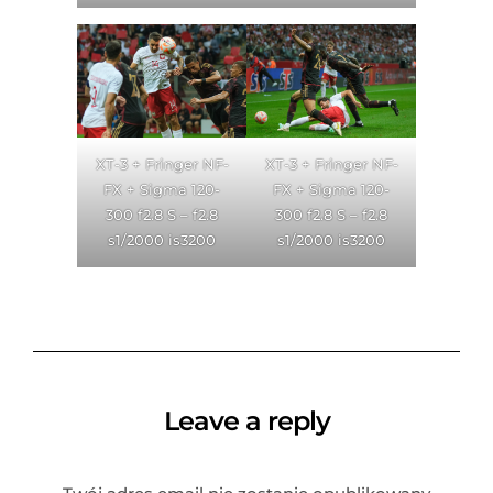
XT-3 + Fringer NF-
XT-3 + Fringer NF-
FX + Sigma 120-
FX + Sigma 120-
300 f2.8 S – f2.8
300 f2.8 S – f2.8
s1/2000 is3200
s1/2000 is3200
Leave a reply