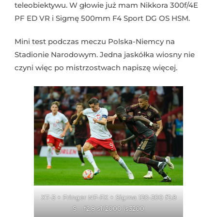
teleobiektywu. W głowie już mam Nikkora 300f/4E
PF ED VR i Sigmę 500mm F4 Sport DG OS HSM.
Mini test podczas meczu Polska-Niemcy na
Stadionie Narodowym. Jedna jaskółka wiosny nie
czyni więc po mistrzostwach napiszę więcej.
XT-3 + Fringer NF-FX + Sigma 120-300 f2.8
S – f2.8 s1/2000 is3200