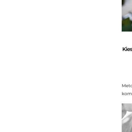
Kie
Meto
komu