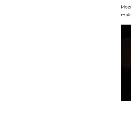
Możn
mało