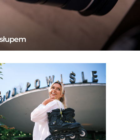
osłupem