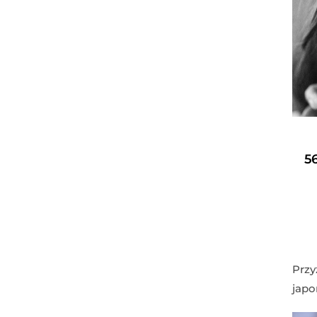
56
Przy
japo