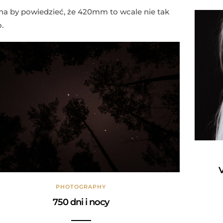
a by powiedzieć, że 420mm to wcale nie tak
.
V
PHOTOGRAPHY
750 dni i nocy