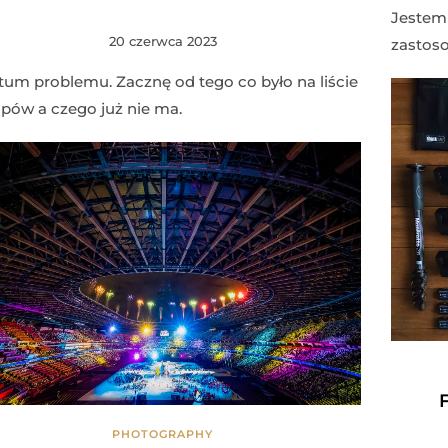
Jestem 
20 czerwca 2023
zastoso
tum problemu. Zacznę od tego co było na liście
pów a czego już nie ma.
F
PHOTOGRAPHY