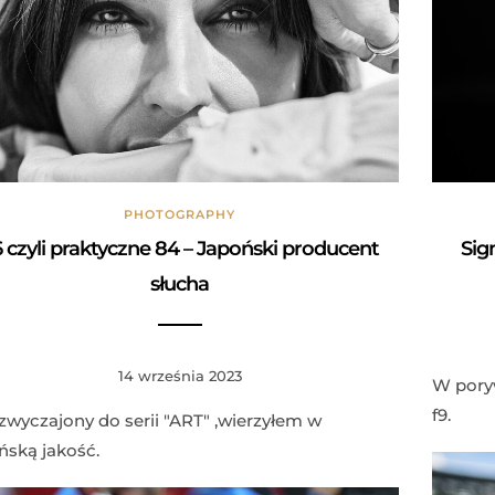
PHOTOGRAPHY
 czyli praktyczne 84 – Japoński producent
Sig
słucha
14 września 2023
W pory
f9.
zwyczajony do serii "ART" ,wierzyłem w
ńską jakość.